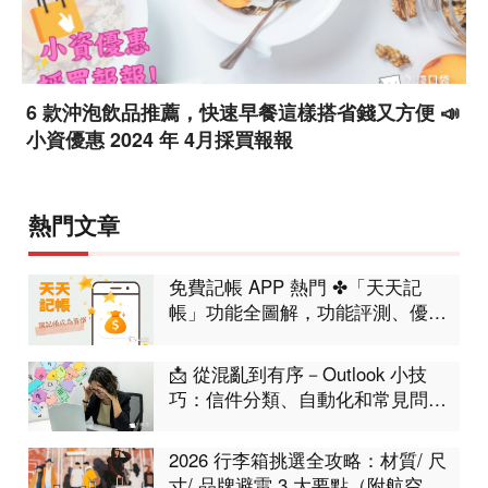
6 款沖泡飲品推薦，快速早餐這樣搭省錢又方便 📣
小資優惠 2024 年 4月採買報報
熱門文章
免費記帳 APP 熱門 ✤「天天記
帳」功能全圖解，功能評測、優缺
點分析
📩 從混亂到有序－Outlook 小技
巧：信件分類、自動化和常見問題
集合！工作不再卡卡
2026 行李箱挑選全攻略：材質/ 尺
寸/ 品牌避雷 3 大要點（附航空限