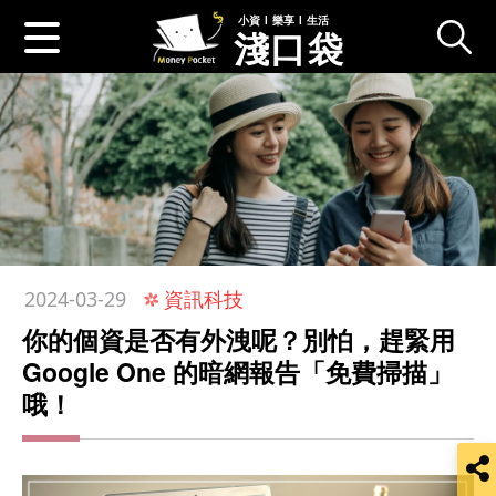
小資 l 樂享 l 生活
淺口袋
:::
資訊科技
2024-03-29
你的個資是否有外洩呢？別怕，趕緊用
Google One 的暗網報告「免費掃描」
哦！