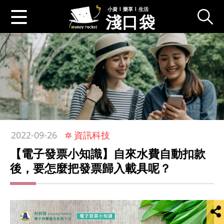
小資 l 樂享 l 生活
淺口袋
:::
資訊科技
2022-09-26
【電子發票小知識】自來水費自動扣款
後，要怎麼把發票歸入載具呢？