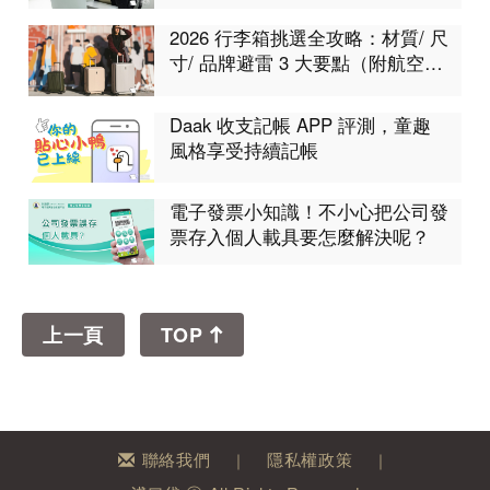
集合！工作不再卡卡
2026 行李箱挑選全攻略：材質/ 尺
寸/ 品牌避雷 3 大要點（附航空限
制表）
Daak 收支記帳 APP 評測，童趣
風格享受持續記帳
電子發票小知識！不小心把公司發
票存入個人載具要怎麼解決呢？
上一頁
TOP
聯絡我們
隱私權政策
｜
｜