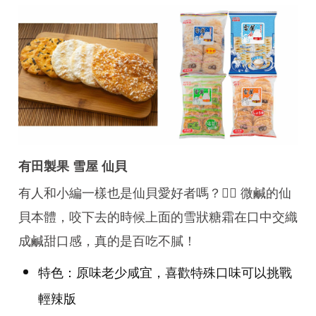
有田製果 雪屋 仙貝
有人和小編一樣也是仙貝愛好者嗎？🙋‍♀️ 微鹹的仙
貝本體，咬下去的時候上面的雪狀糖霜在口中交織
成鹹甜口感，真的是百吃不膩！
特色：原味老少咸宜，喜歡特殊口味可以挑戰
輕辣版