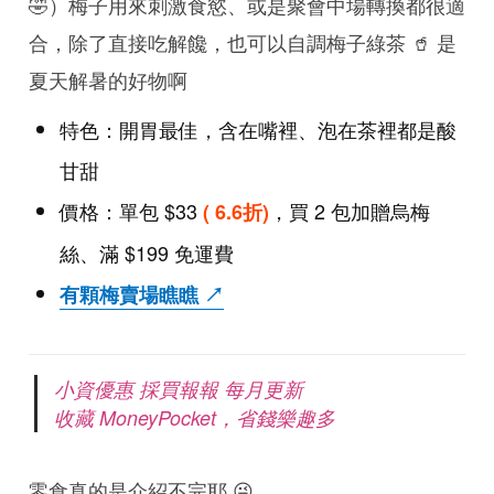
🤣）梅子用來刺激食慾、或是聚會中場轉換都很適
合，除了直接吃解饞，也可以自調梅子綠茶 🥤 是
夏天解暑的好物啊
特色：開胃最佳，含在嘴裡、泡在茶裡都是酸
甘甜
價格：單包 $33
，買 2 包加贈烏梅
( 6.6折)
絲、滿 $199 免運費
有顆梅賣場瞧瞧 ↗
小資優惠 採買報報 每月更新
收藏 MoneyPocket，省錢樂趣多
零食真的是介紹不完耶 😜