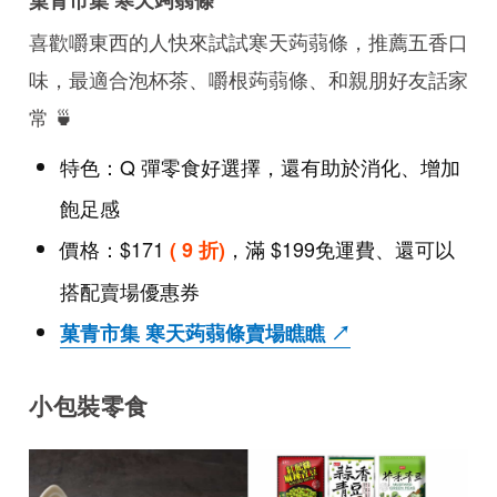
菓青市集 寒天蒟蒻條
喜歡嚼東西的人快來試試寒天蒟蒻條，推薦五香口
味，最適合泡杯茶、嚼根蒟蒻條、和親朋好友話家
常 🍵
特色：Q 彈零食好選擇，還有助於消化、增加
飽足感
價格：$171
，滿 $199免運費、還可以
( 9 折)
搭配賣場優惠券
菓青市集 寒天蒟蒻條賣場瞧瞧 ↗
小包裝零食