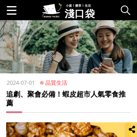
小資 l 樂享 l 生活
淺口袋
:::
品質生活
2024-07-01
追劇、聚會必備！蝦皮超市人氣零食推
薦