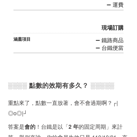
➖ 運費
現場訂購
➖ 鐵路商品
➖ 台鐵便當
░░░░ 點數的效期有多久？ ░░░░░
重點來了，點數一直放著，會不會過期啊？┌|
◎o◎|┘
答案是
！台鐵是以「
的固定周期」來計
會的
2 年
算，舉例來說，你的會員生效日是 110/10/01，直