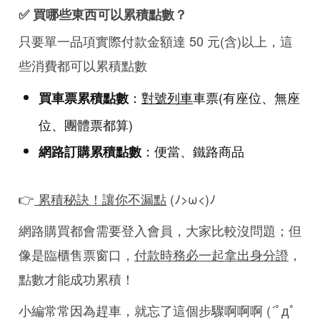
✅ 買哪些東西可以累積點數？
只要單一品項實際付款金額達 50 元(含)以上，這
些消費都可以累積點數
：
對號列車
車票(有座位、無座
買車票累積點數
位、團體票都算)
：便當、鐵路商品
網路訂購累積點數
👉
累積秘訣！讓你不漏點
(ﾉ>ω<)ﾉ
網路購買都會需要登入會員，大家比較沒問題；但
像是臨櫃售票窗口，
付款時務必一起拿出身分證
，
點數才能成功累積！
小編常常因為趕車，就忘了這個步驟啊啊啊 (´ﾟдﾟ