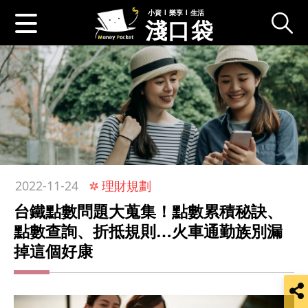
小資 l 樂享 l 生活
淺口袋
:::
理財規劃
2022-11-24
台鐵點數問題大蒐集！點數累積秘訣、
點數查詢、折抵規則…火車通勤族別漏
掉這個好康