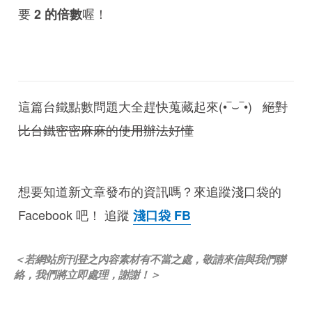
要
喔！
2 的倍數
這篇台鐵點數問題大全趕快蒐藏起來(•‾⌣‾•)
絕對
比台鐵密密麻麻的使用辦法好懂
想要知道新文章發布的資訊嗎？來追蹤淺口袋的
Facebook 吧！ 追蹤
淺口袋 FB
＜若網站所刊登之內容素材有不當之處，敬請來信與我們聯
絡，我們將立即處理，謝謝！＞