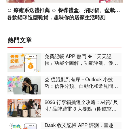
☺ 療癒系送禮推薦 ☺ 餐碟禮盒、招財貓、盆栽…
各款貓咪造型雜貨，趣味你的居家生活時刻
熱門文章
免費記帳 APP 熱門 ✤「天天記
帳」功能全圖解，功能評測、優缺
點分析
📩 從混亂到有序－Outlook 小技
巧：信件分類、自動化和常見問題
集合！工作不再卡卡
2026 行李箱挑選全攻略：材質/ 尺
寸/ 品牌避雷 3 大要點（附航空限
制表）
Daak 收支記帳 APP 評測，童趣