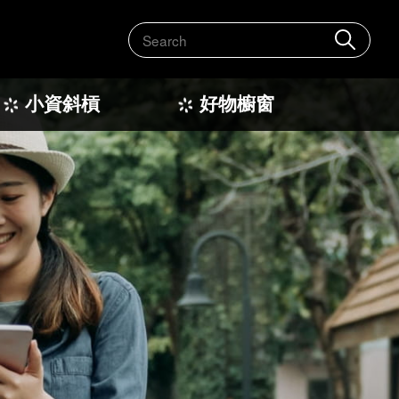
搜
尋
小資斜槓
好物櫥窗