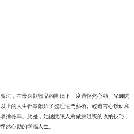
理魔法，在最喜歡物品的圍繞下，度過怦然心動、光輝閃
十以上的人生都奉獻給了整理這門藝術。經過苦心鑽研和
的取捨標準。於是，她拋開讓人愈做愈沮喪的收納技巧，
得怦然心動的幸福人生。