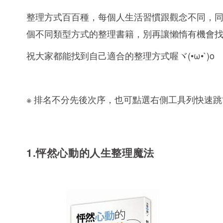
整理方式百百種，每個人生活習慣跟觀念不同，
個不同類型方式的整理書籍，別再讓懶惰有機會找
祝大家都能找到自己適合的整理方式喔ヾ(•ω•`)o
※ 排名不分先後次序，也可點選右側工具列快速跳
1.怦然心動的人生整理魔法