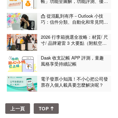
帳」功能全圖解，功能評測、優缺
點分析
📩 從混亂到有序－Outlook 小技
巧：信件分類、自動化和常見問題
集合！工作不再卡卡
2026 行李箱挑選全攻略：材質/ 尺
寸/ 品牌避雷 3 大要點（附航空限
制表）
Daak 收支記帳 APP 評測，童趣
風格享受持續記帳
電子發票小知識！不小心把公司發
票存入個人載具要怎麼解決呢？
上一頁
TOP