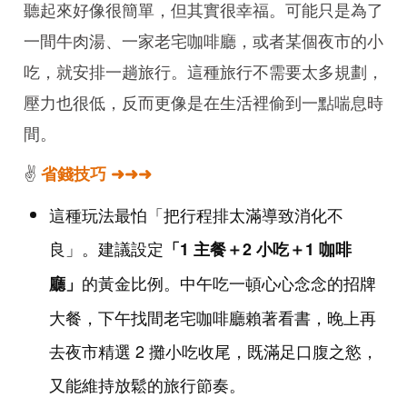
聽起來好像很簡單，但其實很幸福。可能只是為了
一間牛肉湯、一家老宅咖啡廳，或者某個夜市的小
吃，就安排一趟旅行。這種旅行不需要太多規劃，
壓力也很低，反而更像是在生活裡偷到一點喘息時
間。
✌️
省錢技巧 ➜➜➜
這種玩法最怕「把行程排太滿導致消化不
良」。建議設定
「1 主餐＋2 小吃＋1 咖啡
的黃金比例。中午吃一頓心心念念的招牌
廳」
大餐，下午找間老宅咖啡廳賴著看書，晚上再
去夜市精選 2 攤小吃收尾，既滿足口腹之慾，
又能維持放鬆的旅行節奏。