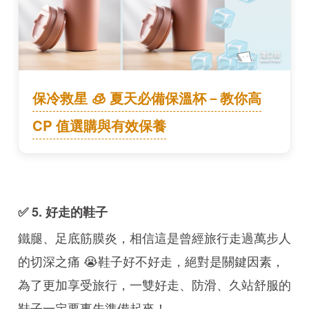
保冷救星 🧊 夏天必備保溫杯－教你高
CP 值選購與有效保養
✅ 5. 好走的鞋子
鐵腿、足底筋膜炎，相信這是曾經旅行走過萬步人
的切深之痛 😭鞋子好不好走，絕對是關鍵因素，
為了更加享受旅行，一雙好走、防滑、久站舒服的
鞋子一定要事先準備起來！