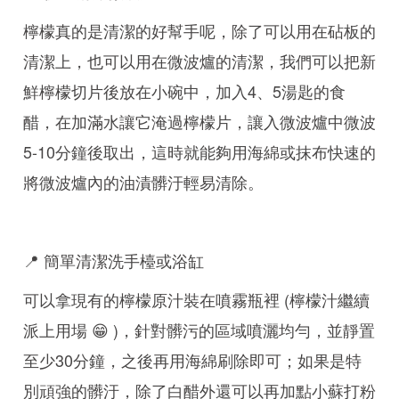
檸檬真的是清潔的好幫手呢，除了可以用在砧板的
清潔上，也可以用在微波爐的清潔，我們可以把新
鮮檸檬切片後放在小碗中，加入4、5湯匙的食
醋，在加滿水讓它淹過檸檬片，讓入微波爐中微波
5-10分鐘後取出，這時就能夠用海綿或抹布快速的
將微波爐內的油漬髒汙輕易清除。
📍 簡單清潔洗手檯或浴缸
可以拿現有的檸檬原汁裝在噴霧瓶裡 (檸檬汁繼續
派上用場 😁 )，針對髒污的區域噴灑均勻，並靜置
至少30分鐘，之後再用海綿刷除即可；如果是特
別頑強的髒汙，除了白醋外還可以再加點小蘇打粉