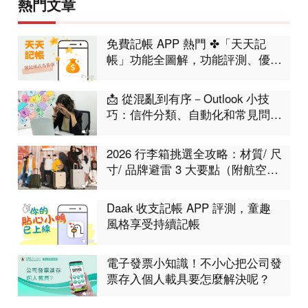
熱門文章
免費記帳 APP 熱門 ✤「天天記
帳」功能全圖解，功能評測、優缺
點分析
📩 從混亂到有序－Outlook 小技
巧：信件分類、自動化和常見問題
集合！工作不再卡卡
2026 行李箱挑選全攻略：材質/ 尺
寸/ 品牌避雷 3 大要點（附航空限
制表）
Daak 收支記帳 APP 評測，童趣
風格享受持續記帳
電子發票小知識！不小心把公司發
票存入個人載具要怎麼解決呢？