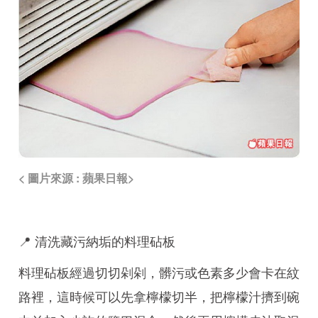
< 圖片來源 : 蘋果日報>
📍 清洗藏污納垢的料理砧板
料理砧板經過切切剁剁，髒污或色素多少會卡在紋
路裡，這時候可以先拿檸檬切半，把檸檬汁擠到碗