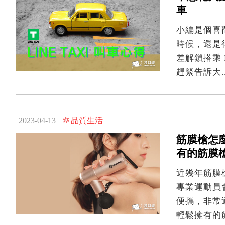
車
小編是個喜歡
時候，還是得
差解鎖搭乘 
趕緊告訴大..
品質生活
2023-04-13
筋膜槍怎麼
有的筋膜
近幾年筋膜
專業運動員
便攜，非常
輕鬆擁有的