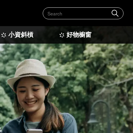
搜
尋
小資斜槓
好物櫥窗