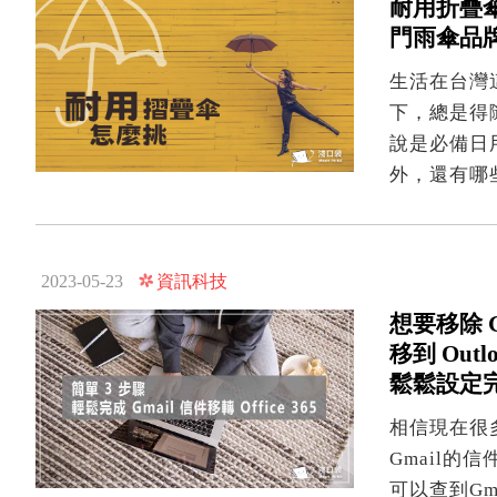
耐用折疊
門雨傘品
生活在台灣
下，總是得
說是必備日
外，還有哪
資訊科技
2023-05-23
想要移除 Gm
移到 Out
鬆鬆設定
相信現在很多
Gmail的信
可以查到G