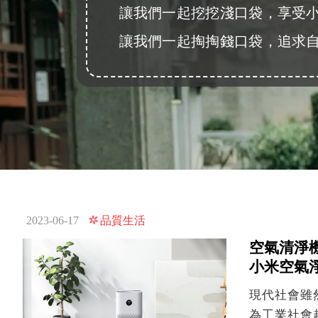
讓我們一起挖挖淺口袋，享受
讓我們一起掏掏錢口袋，追求
跳
至
品質生活
2023-06-17
主
要
空氣清淨
內
小米空氣淨
容
現代社會雖
為工業社會