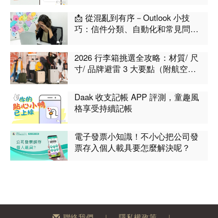
點分析
📩 從混亂到有序－Outlook 小技
巧：信件分類、自動化和常見問題
集合！工作不再卡卡
2026 行李箱挑選全攻略：材質/ 尺
寸/ 品牌避雷 3 大要點（附航空限
制表）
Daak 收支記帳 APP 評測，童趣風
格享受持續記帳
電子發票小知識！不小心把公司發
票存入個人載具要怎麼解決呢？
聯絡我們
隱私權政策
｜
｜