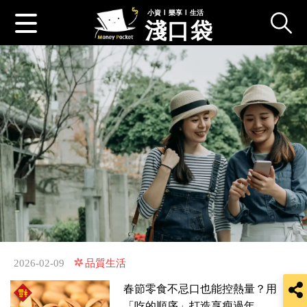
小資 l 樂享 l 生活
淺口袋
跳
品質生活
至
2026-02-09
主
要
春節零食不忌口也能控熱量？用
內
「吃的順序」打造享瘦過年